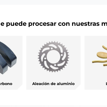
al carbono.
variedad de materiales 
metal, plástico, vidrio, ce
y madera.
ue puede procesar con nuestras m
arbono
Aleación de aluminio