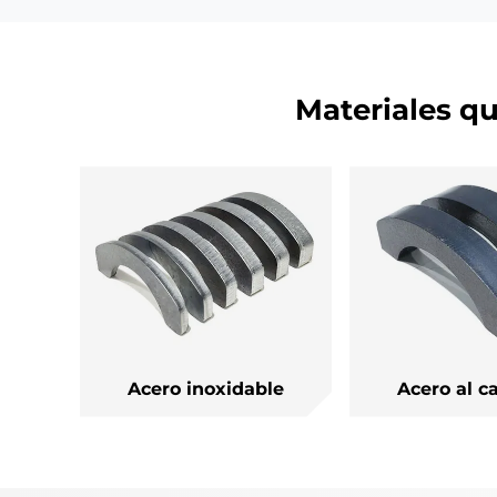
acero, acero inoxidable y cobre.
acero 
Equipados con dos tipos
avanzados de cabezales de
Materiales q
corte por láser, estos sistemas
son ideales tanto para diseños
complejos como para
aplicaciones industriales de alta
eficiencia.
Acero inoxidable
Acero al c