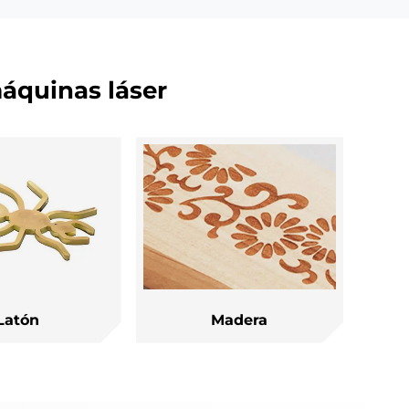
como
cobre, aluminio, cromo y
rámica
metales preciosos como oro y
plata.
áquinas láser
Latón
Madera