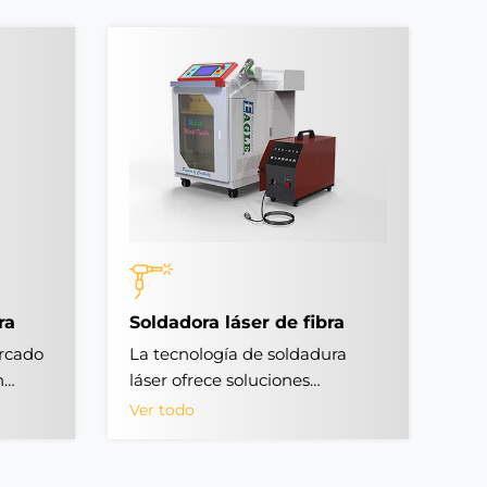
ra
Soldadora láser de fibra
rcado
La tecnología de soldadura
n
láser ofrece soluciones
,
avanzadas para trabajar con
Ver todo
er de
amplia gama de metales y
deal
aleaciones, incluidos acero al
carbono, acero inoxidable, zinc,