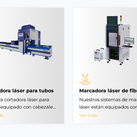
dora láser para tubos
Marcadora láser de fib
a cortadora láser para
Nuestros sistemas de ma
 equipado con cabezales
láser están equipados co
e fibra de alto
tecnología de vanguardia
do
Ver todo
iento, ofrece precisión
incluyendo el potente lás
arable en el corte de
fibra MOPA M7 de 30W, i
io, acero inoxidable y
para marcar una amplia