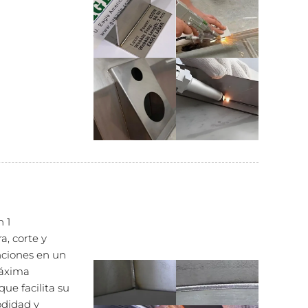
n 1
a, corte y
nciones en un
máxima
que facilita su
odidad y