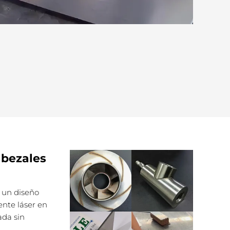
Cabezales
n un diseño
nte láser en
ada sin