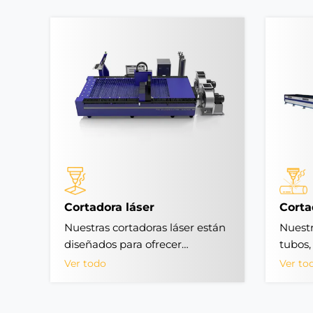
Cortadora láser
Corta
Nuestras cortadoras láser están
Nuestr
diseñados para ofrecer
tubos,
precisión y velocidad
láser d
Ver todo
Ver to
excepcionales, adaptándose a
rendim
una amplia variedad de
incomp
materiales, como aluminio,
alumin