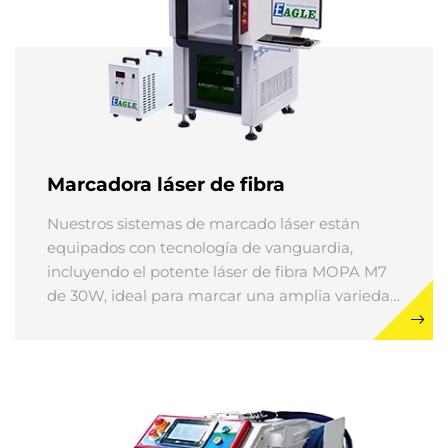
Marcadora láser de fibra
Nuestros sistemas de marcado láser están
equipados con tecnología de vanguardia,
incluyendo el potente láser de fibra MOPA M7
de 30W, ideal para marcar una amplia variedad
de materiales como metal, plástico, vidrio,
cerámica y madera. Estas marcadoras láser de
fibra permiten grabar patrones, texto, códigos
de barras y otras imágenes con una precisión
excepcional.