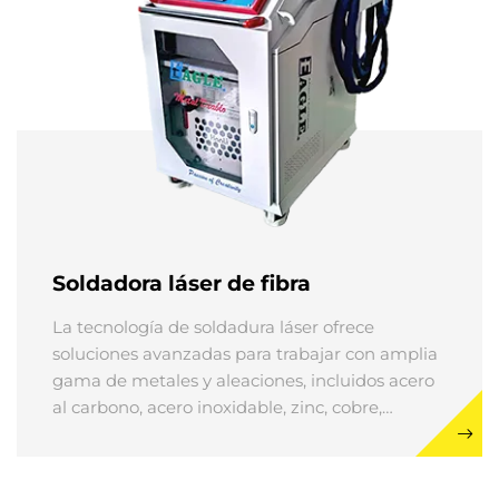
Soldadora láser de fibra
La tecnología de soldadura láser ofrece
soluciones avanzadas para trabajar con amplia
gama de metales y aleaciones, incluidos acero
al carbono, acero inoxidable, zinc, cobre,
aluminio, cromo y metales preciosos como oro
y plata.