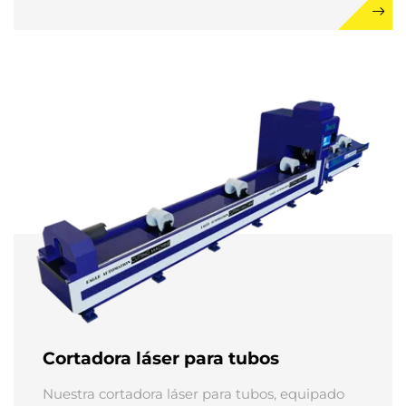
inoxidable y cobre. Equipados con dos tipos
avanzados de cabezales de corte por láser,
estos sistemas son ideales tanto para diseños
complejos como para aplicaciones industriales
de alta eficiencia.
Cortadora láser para tubos
Nuestra cortadora láser para tubos, equipado