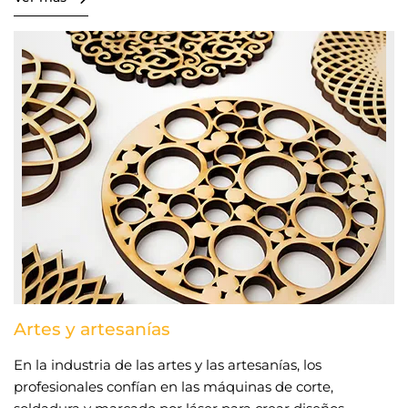
láser son capaces de procesar una amplia gama de
materiales, ofreciendo una precisión constante en
distintos espesores y dimensiones.
Artes y artesanías
En la industria de las artes y las artesanías, los
profesionales confían en las máquinas de corte,