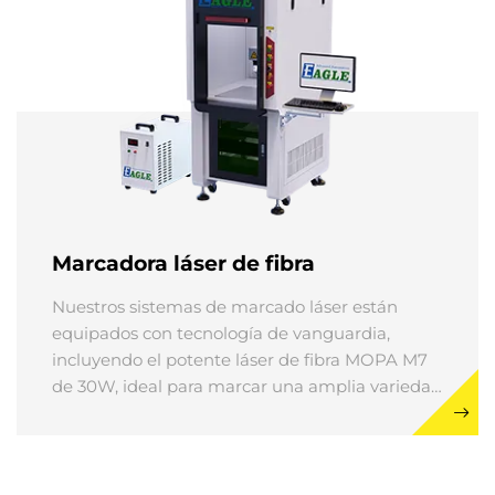
Marcadora láser de fibra
Nuestros sistemas de marcado láser están
equipados con tecnología de vanguardia,
incluyendo el potente láser de fibra MOPA M7
de 30W, ideal para marcar una amplia variedad
de materiales como metal, plástico, vidrio,
cerámica y madera. Estas marcadoras láser de
fibra permiten grabar patrones, texto, códigos
de barras y otras imágenes con una precisión