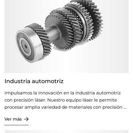
Industria automotriz
Impulsamos la innovación en la industria automotriz
con precisión láser. Nuestro equipo láser le permite
procesar amplia variedad de materiales con precisión y
eficiencia excepcionales. Con años de experiencia en la
Ver más
industria, apoyamos a fabricantes y proveedores del
sector automotriz a dominar las últimas tecnologías y