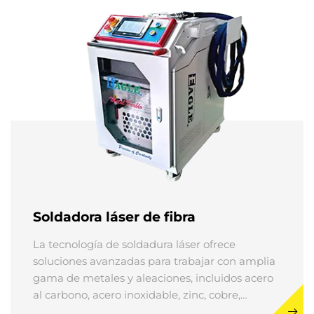
excepcional.
Soldadora láser de fibra
La tecnología de soldadura láser ofrece
soluciones avanzadas para trabajar con amplia
gama de metales y aleaciones, incluidos acero
al carbono, acero inoxidable, zinc, cobre,
aluminio, cromo y metales preciosos como oro