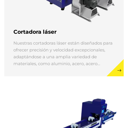
Cortadora láser
Nuestras cortadoras láser están diseñados para
ofrecer precisión y velocidad excepcionales,
adaptándose a una amplia variedad de
materiales, como aluminio, acero, acero
inoxidable y cobre. Equipados con dos tipos
avanzados de cabezales de corte por láser,
estos sistemas son ideales tanto para diseños
complejos como para aplicaciones industriales
de alta eficiencia.