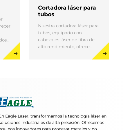
Cortadora láser para
tubos
er
Nuestra cortadora láser para
recer
tubos, equipado con
cabezales láser de fibra de
dose
alto rendimiento, ofrece
de
precisión incomparable en
nio,
el corte de aluminio, acero
y
inoxidable y acero al
os
carbono.
áser,
les
s de
En Eagle Laser, transformamos la tecnología láser en
soluciones industriales de alta precisión. Ofrecemos
equipos innovadores para procesar metales y no