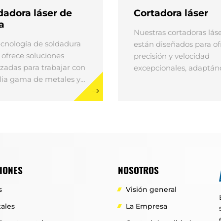
dadora láser de
Cortadora láser
a
Nuestras cortadoras lás
ecnología de soldadura
están diseñados para of
 ofrece soluciones
precisión y velocidad
zadas para trabajar con
excepcionales, adaptán
ia gama de metales y
a una amplia variedad 
iones, incluidos acero al
materiales, como alumi
ono, acero inoxidable,
acero, acero inoxidable 
, cobre, aluminio, cromo
cobre. Equipados con d
tales preciosos como
tipos avanzados de
 plata.
cabezales de corte por l
estos sistemas son idea
tanto para diseños
IONES
NOSOTROS
complejos como para
aplicaciones industriale
s
Visión general
alta eficiencia.
ales
La Empresa