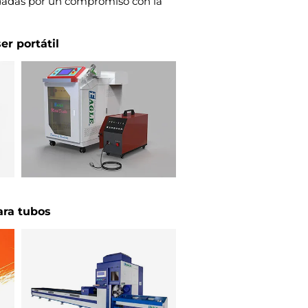
dadas por un compromiso con la
er portátil
ara tubos